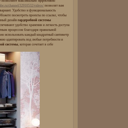
е позволяют максимально эффективно
tube.ru/channel/32910532/videos/
позволят вам
вариант. Удобство и функциональность
Можете посмотреть проекты по ссылке, чтобы
чный дизайн
гардеробной системы
печивают удобство хранения и легкость доступа
ятным процессом благодаря правильной
но использовать каждый квадратный сантиметр
ожно адаптировать под любые потребности и
ной системы
, которая сочетает в себе
ь.