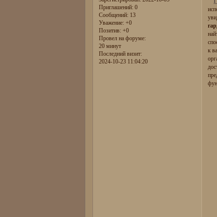
Г
Приглашений:
0
исп
Сообщений:
13
уви
Уважение:
+0
гар
Позитив:
+0
най
Провел на форуме:
спо
20 минут
к в
Последний визит:
орг
2024-10-23 11:04:20
дос
пре