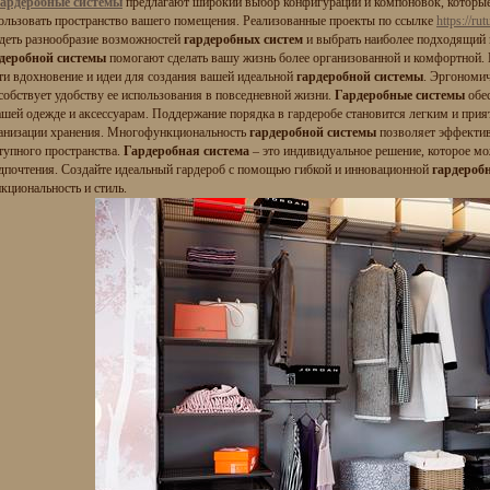
ардеробные системы
предлагают широкий выбор конфигураций и компоновок, которы
ользовать пространство вашего помещения. Реализованные проекты по ссылке
https://ru
деть разнообразие возможностей
гардеробных систем
и выбрать наиболее подходящий 
деробной системы
помогают сделать вашу жизнь более организованной и комфортной. 
ти вдохновение и идеи для создания вашей идеальной
гардеробной системы
. Эргономи
собствует удобству ее использования в повседневной жизни.
Гардеробные системы
обес
ашей одежде и аксессуарам. Поддержание порядка в гардеробе становится легким и при
анизации хранения. Многофункциональность
гардеробной системы
позволяет эффектив
тупного пространства.
Гардеробная система
– это индивидуальное решение, которое м
дпочтения. Создайте идеальный гардероб с помощью гибкой и инновационной
гардероб
функциональность и стил