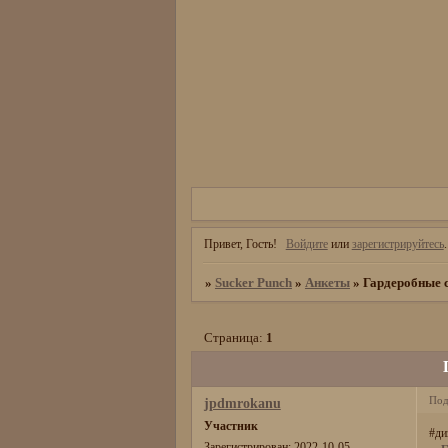
Привет, Гость!
Войдите
или
зарегистрируйтесь
.
»
Sucker Punch
»
Анкеты
»
Гардеробные 
Страница:
1
Под
jpdmrokanu
Участник
Зарегистрирован
: 2022-10-05