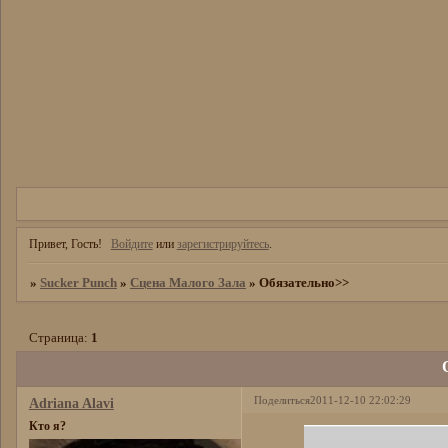
Привет, Гость!
Войдите
или
зарегистрируйтесь
.
»
Sucker Punch
»
Сцена Малого Зала
»
Обязательно>>
Страница:
1
Поделиться
2011-12-10 22:02:29
Adriana Alavi
Кто я?