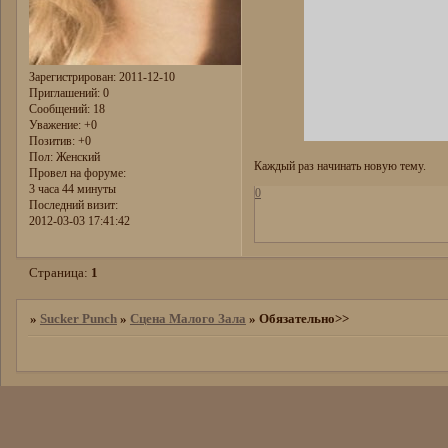
Зарегистрирован
: 2011-12-10
Приглашений:
0
Сообщений:
18
Уважение:
+0
Позитив:
+0
Пол:
Женский
Каждый раз начинать новую тему.
Провел на форуме:
3 часа 44 минуты
0
Последний визит:
2012-03-03 17:41:42
Страница:
1
»
Sucker Punch
»
Сцена Малого Зала
»
Обязательно>>